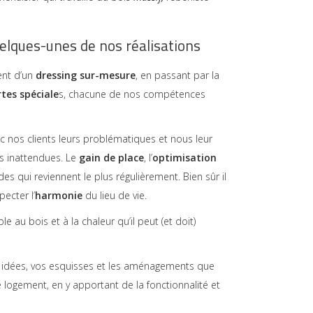
elques-unes de nos réalisations
ent d’un
dressing sur-mesure
, en passant par la
tes spéciale
s, chacune de nos compétences
c nos clients leurs problématiques et nous leur
s inattendues. Le
gain de place
, l’
optimisation
s qui reviennent le plus régulièrement. Bien sûr il
ecter l’
harmonie
du lieu de vie.
e au bois et à la chaleur qu’il peut (et doit)
s idées, vos esquisses et les aménagements que
 logement, en y apportant de la fonctionnalité et